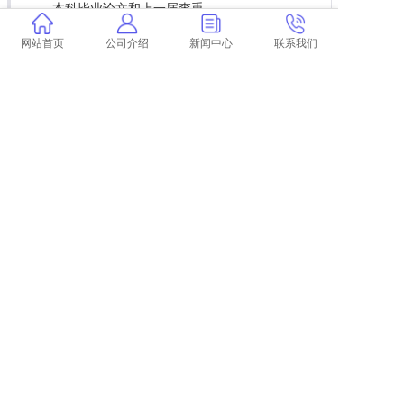
本科毕业论文和上一届查重
学术查重检测系统论文引用 引用内容过短学术
网站首页
公司介绍
新闻中心
联系我们
检测系统能检测到引文吗？
能提前在学术查重吗
扩展阅读
学校查重不通过？这里有解决方案
学术查重软件代理费用及收益分析
手机论文查重服务，快速准确无误
一键解决格子屋重复问题，我们的查重工具
综述查重率的影响因素分析
上一篇:
学术查重硕博库是所有论文吗 硕士毕业论文能在学术官网检索到吗？
下一篇:
返回列表
COPYRIGHT @ 2015-2022 学术不端查重
浙ICP备19020991号-35
论文
查重
学术查重
学术论文查重
学术查重检测
中国学术查重