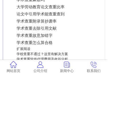
大学劳动教育论文查重比率
论文中引用学术能查重查到
学术查重附录算抄袭率
学术查重去除引用文献
学术查重故意加错字
学术查重怎么算合格
扩展阅读
学校查重不通过？这里有解决方案
学术查重软件代理费用及收益分析
手机论文查重服务，快速准确无误
一键解决格子屋重复问题，我们的查重工具
网站首页
公司介绍
新闻中心
联系我们
综述查重率的影响因素分析
上一篇:
学术查重本科毕业论文价格 中国学术查重毕业论文要多少钱一次？
下一篇:
返回列表