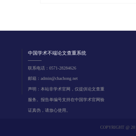
中国学术不端论文查重系统
联系电话：0571-28284626
邮箱：admin@chachong.net
声明：本站非学术官网，仅提供论文查重
服务。报告单编号支持在中国学术官网验
证真伪，请放心使用。
COPYRIGHT @ 2