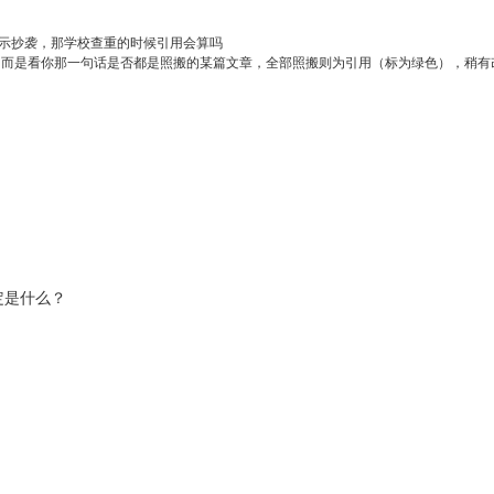
示抄袭，那学校查重的时候引用会算吗
，而是看你那一句话是否都是照搬的某篇文章，全部照搬则为引用（标为绿色），稍有
定是什么？