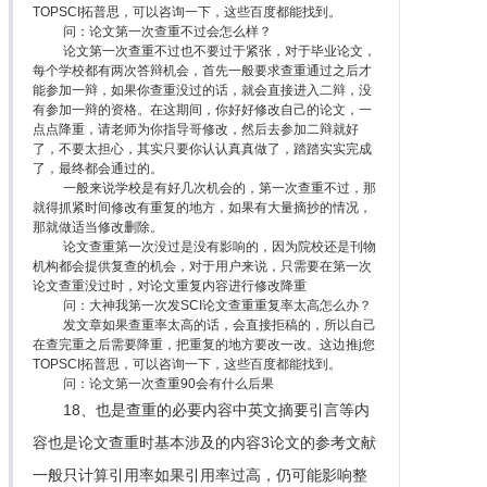
TOPSCI拓普思，可以咨询一下，这些百度都能找到。
问：论文第一次查重不过会怎么样？
论文第一次查重不过也不要过于紧张，对于毕业论文，
每个学校都有两次答辩机会，首先一般要求查重通过之后才
能参加一辩，如果你查重没过的话，就会直接进入二辩，没
有参加一辩的资格。在这期间，你好好修改自己的论文，一
点点降重，请老师为你指导哥修改，然后去参加二辩就好
了，不要太担心，其实只要你认认真真做了，踏踏实实完成
了，最终都会通过的。
一般来说学校是有好几次机会的，第一次查重不过，那
就得抓紧时间修改有重复的地方，如果有大量摘抄的情况，
那就做适当修改删除。
论文查重第一次没过是没有影响的，因为院校还是刊物
机构都会提供复查的机会，对于用户来说，只需要在第一次
论文查重没过时，对论文重复内容进行修改降重
问：大神我第一次发SCI论文查重重复率太高怎么办？
发文章如果查重率太高的话，会直接拒稿的，所以自己
在查完重之后需要降重，把重复的地方要改一改。这边推j您
TOPSCI拓普思，可以咨询一下，这些百度都能找到。
问：论文第一次查重90会有什么后果
18、也是查重的必要内容中英文摘要引言等内
容也是论文查重时基本涉及的内容3论文的参考文献
一般只计算引用率如果引用率过高，仍可能影响整