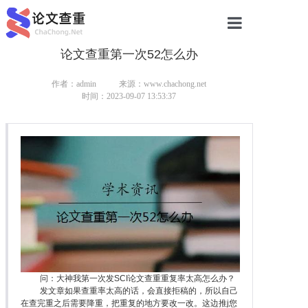
论文查重第一次52怎么办
网站首页
论文查重
作者：admin
来源：www.chachong.net
时间：2023-09-07 13:53:37
论文查重
本科论文查重
研究生论文查重
硕士论文查重
博士论文查重
问：大神我第一次发SCI论文查重重复率太高怎么办？
发文章如果查重率太高的话，会直接拒稿的，所以自己
在查完重之后需要降重，把重复的地方要改一改。这边推j您