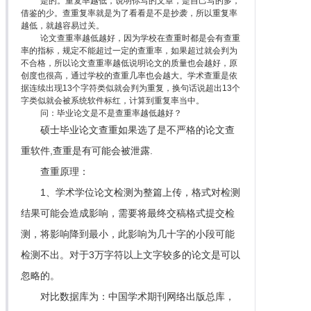
是的。重复率越低，说明你写的文章，是自己写的多，
借鉴的少。查重复率就是为了看看是不是抄袭，所以重复率
越低，就越容易过关。
论文查重率越低越好，因为学校在查重时都是会有查重
率的指标，规定不能超过一定的查重率，如果超过就会判为
不合格，所以论文查重率越低说明论文的质量也会越好，原
创度也很高，通过学校的查重几率也会越大。学术查重是依
据连续出现13个字符类似就会判为重复，换句话说超出13个
字类似就会被系统软件标红，计算到重复率当中。
问：毕业论文是不是查重率越低越好？
硕士毕业论文查重如果选了是不严格的论文查
重软件,查重是有可能会被泄露.
查重原理：
1、学术学位论文检测为整篇上传，格式对检测
结果可能会造成影响，需要将最终交稿格式提交检
测，将影响降到最小，此影响为几十字的小段可能
检测不出。对于3万字符以上文字较多的论文是可以
忽略的。
对比数据库为：中国学术期刊网络出版总库，