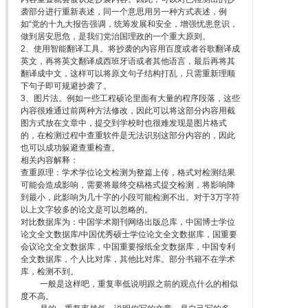
袭部分进行重新表述，同一个意思用另一种方式表述，例
如“党的十九大报告强调，统筹发展和安全，增强忧患意识，
做到居安思危，是我们党治国理政的一个重大原则。
2、使用智能翻译工具。将抄袭的内容用百度或者谷歌翻译成
英文，再将英文翻译成西班牙语或者其他语言，最后再将其
翻译成中文，这样可以将原文句子结构打乱，只需重新理顺
下句子即可规避抄袭了。
3、图片法。例如一些工程硕论里面有大量的程序段落，这些
内容很难通过前两种方法修改，因此可以将这部分内容用截
图方式放在文章中，提交到学校时也很难发现是图片格式
的，在检测过程中查重软件是无法识别这部分内容的，因此
也可以成功躲避查重检查。
相关内容解释：
查重原理：学术学位论文检测为整篇上传，格式对检测结果
可能会造成影响，需要将最终交稿格式提交检测，将影响降
到最小，此影响为几十字的小段可能检测不出。对于3万字符
以上文字较多的论文是可以忽略的。
对比数据库为：中国学术期刊网络出版总库，中国博士学位
论文全文数据库/中国优秀硕士学位论文全文数据库，国重要
会议论文全文数据库，中国重要报纸全文数据库，中国专利
全文数据库，个人比对库，其他比对库。部分书籍不在学术
库，检测不到。
一般是这样吧，重复率低说明跟之前的观点什么的相似
度不高。