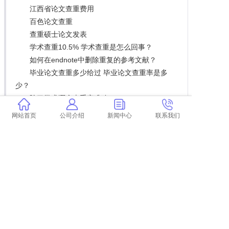
江西省论文查重费用
百色论文查重
查重硕士论文发表
学术查重10.5% 学术查重是怎么回事？
如何在endnote中删除重复的参考文献？
毕业论文查重多少给过 毕业论文查重率是多
少？
除了学术哪个查重率准确
苏大本科论文查重率多少合格 本科论文查重多
网站首页
公司介绍
新闻中心
联系我们
少算合格？
学术查重内容太多
查重库会包含往届本科生论文吗 本科生论文不
入库吗？