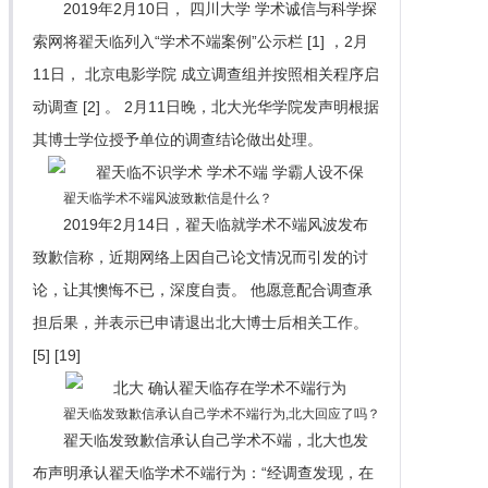
2019年2月10日， 四川大学 学术诚信与科学探
索网将翟天临列入“学术不端案例”公示栏 [1] ，2月
11日， 北京电影学院 成立调查组并按照相关程序启
动调查 [2] 。 2月11日晚，北大光华学院发声明根据
其博士学位授予单位的调查结论做出处理。
翟天临学术不端风波致歉信是什么？
2019年2月14日，翟天临就学术不端风波发布
致歉信称，近期网络上因自己论文情况而引发的讨
论，让其懊悔不已，深度自责。 他愿意配合调查承
担后果，并表示已申请退出北大博士后相关工作。
[5] [19]
翟天临发致歉信承认自己学术不端行为,北大回应了吗？
翟天临发致歉信承认自己学术不端，北大也发
布声明承认翟天临学术不端行为：“经调查发现，在