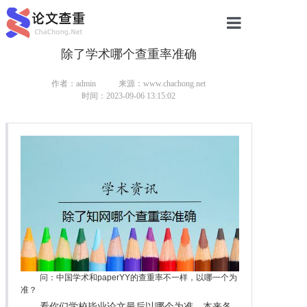
除了学术哪个查重率准确
网站首页
论文查重
作者：admin
来源：www.chachong.net
时间：2023-09-06 13:15:02
论文查重
本科论文查重
研究生论文查重
硕士论文查重
博士论文查重
问：中国学术和paperYY的查重率不一样，以哪一个为
准？
看你们学校毕业论文最后以哪个为准，本来各