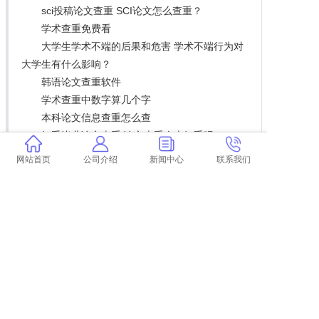
sci投稿论文查重 SCI论文怎么查重？
学术查重免费看
大学生学术不端的后果和危害 学术不端行为对
大学生有什么影响？
韩语论文查重软件
学术查重中数字算几个字
本科论文信息查重怎么查
知乎毕业论文查重 论文查重会查知乎吗？
学术查重字数计费
网站首页
公司介绍
新闻中心
联系我们
学术会把引用的内容查重吗
物联网安全技术有哪些？
论文查重过了都能毕业吗
学术查重后报告怎么改