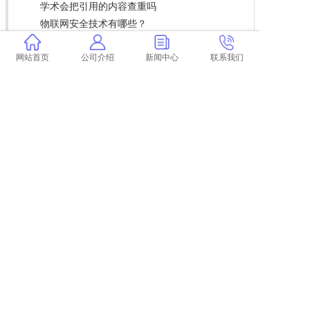
学术会把引用的内容查重吗
物联网安全技术有哪些？
论文查重过了都能毕业吗
学术查重后报告怎么改
网站首页
公司介绍
新闻中心
联系我们
与学术查重相似的软件
防城港期刊论文查重
核心论文收录论文的查重率 毕业论文查重率是
多少？
本科论文查重后改动很大
非学士学位论文查重率
上一篇:
江津英文论文查重
下一篇:
返回列表