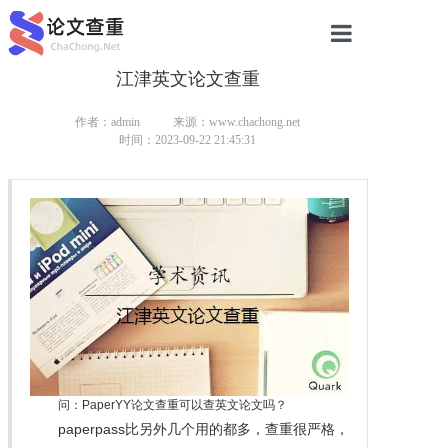
江津英文论文查重
网站首页
论文查重
作者：admin
来源：www.chachong.net
时间：2023-09-22 21:45:31
论文查重
本科论文查重
研究生论文查重
硕士论文查重
博士论文查重
问：PaperYY论文查重可以查英文论文吗？
paperpass比另外几个用的都多，查重很严格，