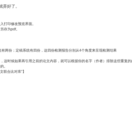
式就弄好了。
进入打印修改预览界面。
存为pdf。
稿系统有两份；定稿系统有四份，这四份检测报告分别从4个角度来呈现检测结果
了，这时候如果再引用之前的论文内容，就可以根据你的名字（作者）排除这些重复的
用的。
术论文联合比对库”】