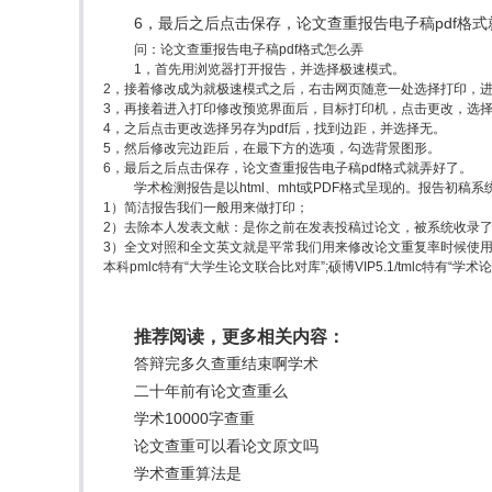
6，最后之后点击保存，论文查重报告电子稿pdf格
问：论文查重报告电子稿pdf格式怎么弄
1，首先用浏览器打开报告，并选择极速模式。
2，接着修改成为就极速模式之后，右击网页随意一处选择打印，
3，再接着进入打印修改预览界面后，目标打印机，点击更改，选择另
4，之后点击更改选择另存为pdf后，找到边距，并选择无。
5，然后修改完边距后，在最下方的选项，勾选背景图形。
6，最后之后点击保存，论文查重报告电子稿pdf格式就弄好了。
学术检测报告是以html、mht或PDF格式呈现的。报告初
1）简洁报告我们一般用来做打印；
2）去除本人发表文献：是你之前在发表投稿过论文，被系统收录
3）全文对照和全文英文就是平常我们用来修改论文重复率时候使
本科pmlc特有“大学生论文联合比对库”;硕博VIP5.1/tmlc特有“学
推荐阅读，更多相关内容：
答辩完多久查重结束啊学术
二十年前有论文查重么
学术10000字查重
论文查重可以看论文原文吗
学术查重算法是