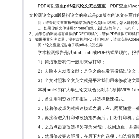
PDF可以查重
pdf格式论文怎么查重
，PDF查重和wo
文检测论文pdf版是指论文的格式是pdf版本的论文在写
问：维普论文查重报告简洁版的怎么是html格式，怎么能转化成
1、如果你的文件使用chrome预览，就比较简单了。 点打印
2、如果你的浏览器有虚拟的PDF打印机的，请你PDF虚拟打印机
3、如果用其它浏览器，没有虚拟的PDF打印机的，请你安装Adobe Ac
问：论文查重报告电子稿pdf格式怎么弄
学术检测报告是以html、mht或PDF格式呈现的
1）简洁报告我们一般用来做打印；
2）去除本人发表文献：是你之前在发表投稿过论文
3）全文对照和全文英文就是平常我们用来修改论文
本科pmlc特有“大学生论文联合比对库”;硕博VIP5.1/
1，首先用浏览器打开报告，并选择极速模式。
2，接着修改成为就极速模式之后，右击网页随意一
3，再接着进入打印修改预览界面后，目标打印机，点
4，之后点击更改选择另存为pdf后，找到边距，并选
5，然后修改完边距后，在最下方的选项，勾选背景