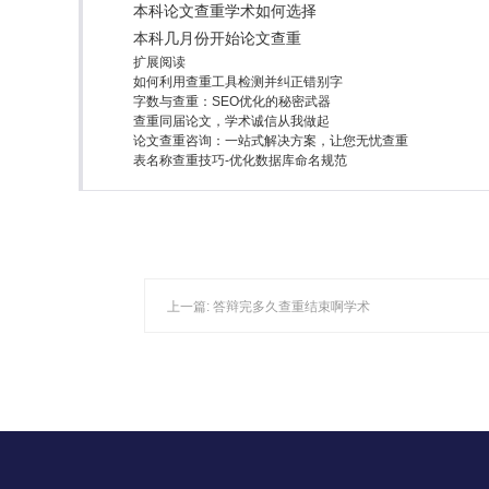
本科论文查重学术如何选择
本科几月份开始论文查重
扩展阅读
如何利用查重工具检测并纠正错别字
字数与查重：SEO优化的秘密武器
查重同届论文，学术诚信从我做起
论文查重咨询：一站式解决方案，让您无忧查重
表名称查重技巧-优化数据库命名规范
上一篇:
答辩完多久查重结束啊学术