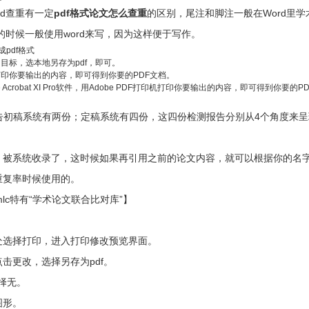
rd查重有一定
pdf格式论文怎么查重
的区别，尾注和脚注一般在Word里
作的时候一般使用word来写，因为这样便于写作。
pdf格式
，目标，选本地另存为pdf，即可。
打印你要输出的内容，即可得到你要的PDF文档。
robat XI Pro软件，用Adobe PDF打印机打印你要输出的内容，即可得到你要的P
。报告初稿系统有两份；定稿系统有四份，这四份检测报告分别从4个角度来
，被系统收录了，这时候如果再引用之前的论文内容，就可以根据你的名
重复率时候使用的。
tmlc特有“学术论文联合比对库”】
处选择打印，进入打印修改预览界面。
击更改，选择另存为pdf。
择无。
图形。