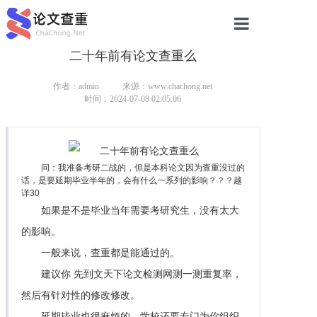
二十年前有论文查重么
网站首页
论文查重
作者：admin
来源：www.chachong.net
时间：2024-07-08 02:05:06
论文查重
本科论文查重
问：我准备考研二战的，但是本科论文因为查重没过的
话，是要延期毕业半年的，会有什么一系列的影响？？？越
研究生论文查重
详30
如果是不是毕业当年需要考研究生，没有太大
硕士论文查重
的影响。
博士论文查重
一般来说，查重都是能通过的。
建议你 先到文天下论文检测网测一测重复率，
然后有针对性的修改修改。
延期毕业也很麻烦的，学校还要专门为你组织