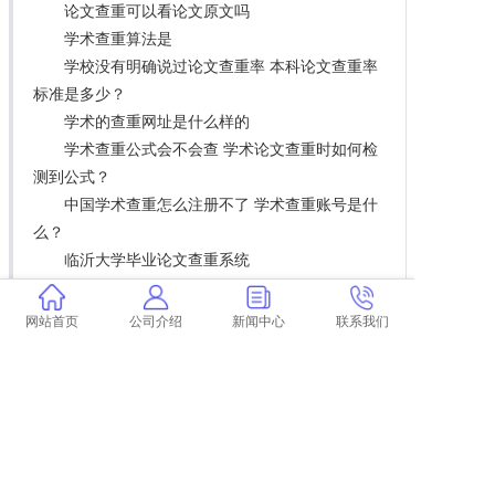
论文查重可以看论文原文吗
学术查重算法是
学校没有明确说过论文查重率 本科论文查重率
标准是多少？
学术的查重网址是什么样的
学术查重公式会不会查 学术论文查重时如何检
测到公式？
中国学术查重怎么注册不了 学术查重账号是什
么？
临沂大学毕业论文查重系统
硕博论文查重和本科论文查重 学术查重系统中
的本科毕业论文和研究生毕业论文有什么区别？
网站首页
公司介绍
新闻中心
联系我们
英文小论文摘要会查重吗 本科论文摘要查重
吗？
论文过程稿查重吗 中文论文投稿前需要自己查
重吗？
paperpass查重26学术多少钱 学术查重和
paperpass有什么区别？