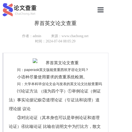
界首英文论文查重
网站首页
论文查重
作者：admin
来源：www.chachong.net
时间：2024-07-04 08:05:29
论文查重
本科论文查重
问：paperask英文版能查重西班牙语论文吗？
研究生论文查重
小语种尽量使用要求的查重系统检测。
问：大学本科毕业论文会与发表的英文论文比较查重吗
硕士论文查重
⑴论证方法 （须为四个字）①举例论证（例证
法）事实论据记叙②道理论证（引证法和说理）道
博士论文查重
理论据 议论
③对比论证（其本身也可以是举例论证和道理
论证）④比喻论证 比喻在说明文中为打比方，散文