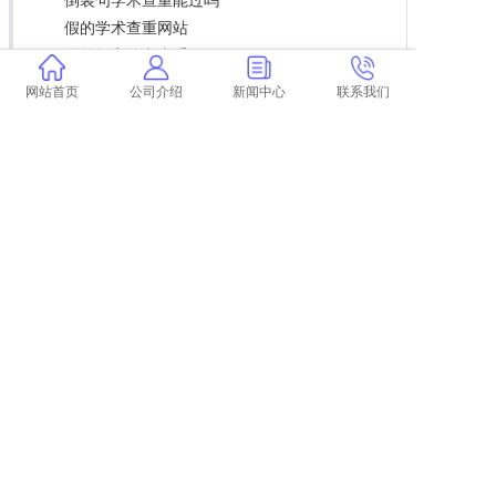
倒装句学术查重能过吗
假的学术查重网站
界首评定论文查重
论文标注引用会降低查重
网站首页
公司介绍
新闻中心
联系我们
论文何时进学术查重系统 个人如何使用学术论
文查重系统？
论文查重时致谢和注释也算总字数吗 论文致谢
部分怎么查重？
论文查重部分查和整体查
万方和维普查重哪个高 万方和维普哪个好？
论文查重库里有外网论文吗
论文查重比例什么意思 论文查重是什么意思？
论文查重间隔时间
学术查重能知道哪里重复吗 学术查重是怎么回
事？
看过的论文怎么分类查重
从哪几方面避免学术不端 如何有效避免学术不
端行为？