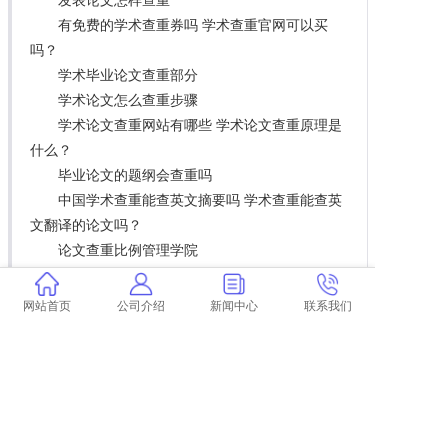
有免费的学术查重券吗 学术查重官网可以买
吗？
学术毕业论文查重部分
学术论文怎么查重步骤
学术论文查重网站有哪些 学术论文查重原理是
什么？
毕业论文的题纲会查重吗
中国学术查重能查英文摘要吗 学术查重能查英
文翻译的论文吗？
论文查重比例管理学院
大四毕业论文查重app
翟天临四川大学学术不端 翟天临涉嫌学术不端
网站首页
公司介绍
新闻中心
联系我们
是什么情况？
抄英文论文会查重吗 论文如何查重？
论文查重免费每天一次
学术论文代码会查重吗
论文查重次数多