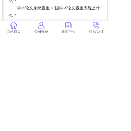
么？
学术论文系统查重 中国学术论文查重系统是什
么？
学校学术查重记录怎么看 学术查重对学校查重
有影响吗？
网站首页
公司介绍
新闻中心
联系我们
学术查重绿的
经管论文查重率
怎么用学术付费查重
上一篇:
论文查重时引用内容被标红 学术论文查重的时候为什么引用的文字也被标红了？
下一篇:
返回列表
COPYRIGHT @ 2015-2022 学术不端查重
浙ICP备19020991号-35
论文
查重
学术查重
学术论文查重
学术查重检测
中国学术查重