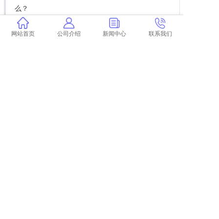
么？
学术论文系统查重 中国学术论文查重系统是什
么？
网站首页
公司介绍
新闻中心
联系我们
学校学术查重记录怎么看 学术查重对学校查重
有影响吗？
学术查重绿的
经管论文查重率
怎么用学术付费查重
查重带自己名字的论文
上一篇:
论文报表查重
下一篇:
返回列表
COPYRIGHT @ 2015-2022 学术不端查重
浙ICP备19020991号-35
论文