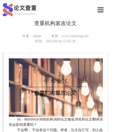
查重机构篡改论文
网站首页
论文查重
作者：admin
来源：www.chachong.net
时间：2023-09-02 12:45:30
论文查重
本科论文查重
研究生论文查重
硕士论文查重
博士论文查重
问：Wordvice润色机构润的论文修改润色和论文翻译润
色会影响查重吗？
不会啊， 不会有这个问题。再者，论文自己写，别人改