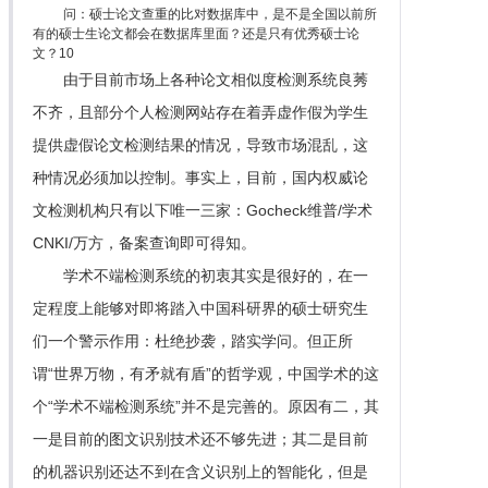
问：硕士论文查重的比对数据库中，是不是全国以前所
有的硕士生论文都会在数据库里面？还是只有优秀硕士论
文？10
由于目前市场上各种论文相似度检测系统良莠
不齐，且部分个人检测网站存在着弄虚作假为学生
提供虚假论文检测结果的情况，导致市场混乱，这
种情况必须加以控制。事实上，目前，国内权威论
文检测机构只有以下唯一三家：Gocheck维普/学术
CNKI/万方，备案查询即可得知。
学术不端检测系统的初衷其实是很好的，在一
定程度上能够对即将踏入中国科研界的硕士研究生
们一个警示作用：杜绝抄袭，踏实学问。但正所
谓“世界万物，有矛就有盾”的哲学观，中国学术的这
个“学术不端检测系统”并不是完善的。原因有二，其
一是目前的图文识别技术还不够先进；其二是目前
的机器识别还达不到在含义识别上的智能化，但是