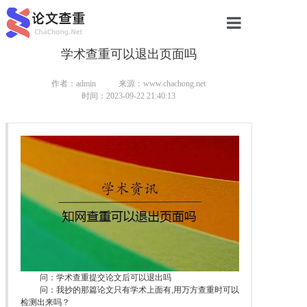
学术查重可以退出页面吗
网站首页
论文查重
作者：admin
来源：www.chachong.net
时间：2023-09-22 21:40:13
论文查重
本科论文查重
研究生论文查重
硕士论文查重
博士论文查重
问：学术查重提交论文后可以退出吗
问：我抄的那篇论文只有学术上面有,用万方查重时可以
检测出来吗？