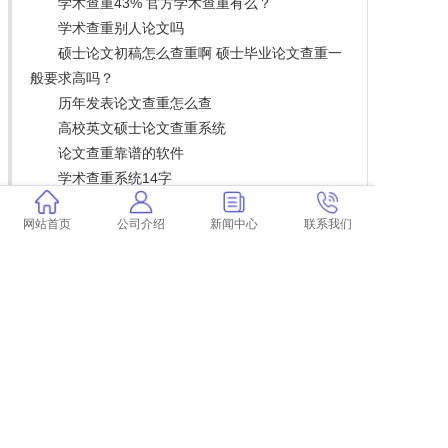
学术查重43% 官方学术查重有么？
学术查重别人论文吗
硕士论文初稿怎么查重啊 硕士毕业论文查重一
般要求高吗？
历年发表论文查重怎么查
高校英文硕士论文查重系统
论文查重靠谱的软件
学术查重系统14字
兰州大学硕士论文用什么查重的 兰州大学博
网站首页
公司介绍
新闻中心
联系我们
(硕)士学位论文怎么写？
上一篇:
北流学术论文查重
下一篇:
返回列表