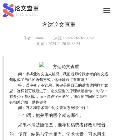
方达论文查重
网站首页
论文查重
作者：admin
来源：www.chachong.net
时间：2024-11-26 03:38:24
论文查重
本科论文查重
问：求毕业论文达人解惑，我把老师给我参考的论文逐
句改成了自己的语句方式，这样能通过查重吗？
研究生论文查重
答：语序变了不管用，关键是用自己的话表达同样的意
思，这样就可以通过了，论文查重的原理就是看你一句话中
硕士论文查重
有多少字符相似，而不是逐字检测的，我百度空间的文章中
有相关介绍，供你参考
问：万方和学术两个论文查重系统哪个好？
博士论文查重
一句话：把关用的哪个就选哪个。
如果不清楚随便查，推荐初稿或者修改用维普
的，便宜，结果与学术相当。学术太贵，可以用来