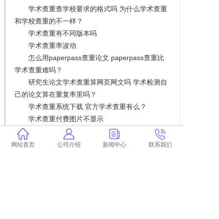
学术查重查学校要求的格式吗 为什么学术查重
和学校查重的不一样？
学术查重有不同版本吗
学术查重率波动
怎么用paperpass查重论文 paperpass查重比
学术查重难吗？
研究生论文学术查重算网页网文吗 学术检测自
己的论文算在重复率里吗？
学术查重系统下载 官方学术查重有么？
学术查重付费图片不显示
地大论文查重
本科论文致谢算不算查重
网站首页
公司介绍
新闻中心
联系我们
扩展阅读
焦虑定义解读：查重时的特殊考量
论文查重靠谱店铺推荐：某宝精选服务一览
重汽配件型号查询工具推荐
美国专业资格考试查重制度揭秘
查重平：智能查重系统，让抄袭无处藏身