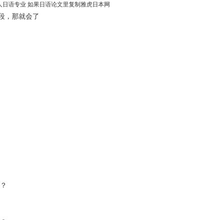
本人日语专业 如果日语论文里复制雅虎日本网
段，那就会了
件？