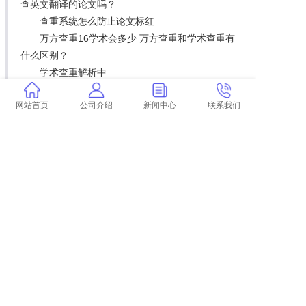
查英文翻译的论文吗？
查重系统怎么防止论文标红
万方查重16学术会多少 万方查重和学术查重有
什么区别？
学术查重解析中
论文查重范围只是在本校吗
网站首页
公司介绍
新闻中心
联系我们
查重论文引用的部分 论文引用文献会查重吗？
学术什么时候查重便宜
论文查重的六大禁忌问题
学术查重章节标题也算吗
上一篇:
学术论文查重可以带图片吗 学术查重系统可以对图片进行识别吗？
下一篇:
返回列表