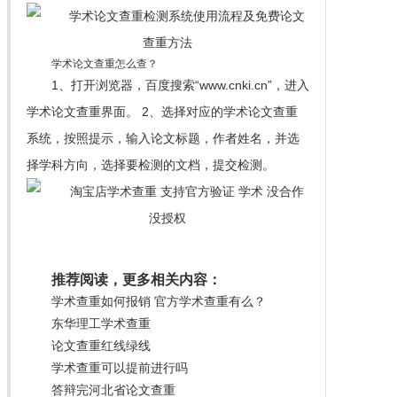
学术论文查重怎么查？
1、打开浏览器，百度搜索“www.cnki.cn”，进入
学术论文查重界面。 2、选择对应的学术论文查重
系统，按照提示，输入论文标题，作者姓名，并选
择学科方向，选择要检测的文档，提交检测。
推荐阅读，更多相关内容：
学术查重如何报销 官方学术查重有么？
东华理工学术查重
论文查重红线绿线
学术查重可以提前进行吗
答辩完河北省论文查重