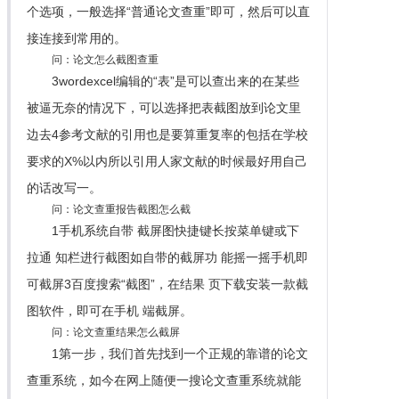
个选项，一般选择“普通论文查重”即可，然后可以直
接连接到常用的。
问：论文怎么截图查重
3wordexcel编辑的“表”是可以查出来的在某些
被逼无奈的情况下，可以选择把表截图放到论文里
边去4参考文献的引用也是要算重复率的包括在学校
要求的X%以内所以引用人家文献的时候最好用自己
的话改写一。
问：论文查重报告截图怎么截
1手机系统自带 截屏图快捷键长按菜单键或下
拉通 知栏进行截图如自带的截屏功 能摇一摇手机即
可截屏3百度搜索“截图”，在结果 页下载安装一款截
图软件，即可在手机 端截屏。
问：论文查重结果怎么截屏
1第一步，我们首先找到一个正规的靠谱的论文
查重系统，如今在网上随便一搜论文查重系统就能