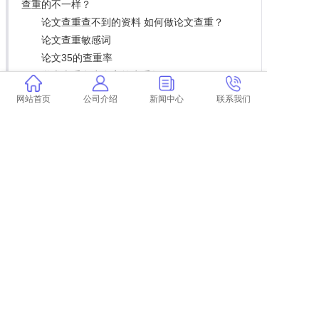
查重的不一样？
论文查重查不到的资料 如何做论文查重？
论文查重敏感词
论文35的查重率
学术查重多少个字符为重复
扩展阅读
网站首页
公司介绍
新闻中心
联系我们
焦虑定义解读：查重时的特殊考量
论文查重靠谱店铺推荐：某宝精选服务一览
重汽配件型号查询工具推荐
美国专业资格考试查重制度揭秘
查重平：智能查重系统，让抄袭无处藏身
上一篇:
学术查重会不会查规范
下一篇:
返回列表
COPYRIGHT @ 2015-2022 学术不端查重
浙ICP备19020991号-35
论文