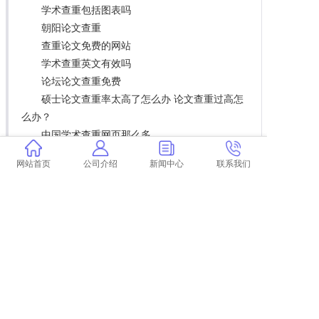
学术查重包括图表吗
朝阳论文查重
查重论文免费的网站
学术查重英文有效吗
论坛论文查重免费
硕士论文查重率太高了怎么办 论文查重过高怎
么办？
中国学术查重网页那么多
大学生论文查重库
网站首页
公司介绍
新闻中心
联系我们
扩展阅读
毕业论文查重模型比较：哪款更适合你？
草书查重率影响因素分析
学校查重是如何避免抄袭的？分享实用防抄袭技巧
尾注标注不查重的秘诀，你get了吗？
如何通过学术查重检测本科论文？