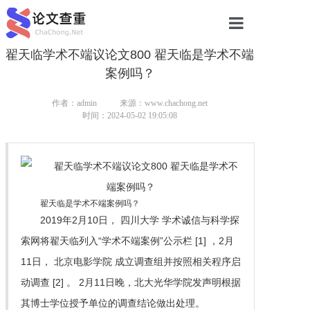
翟天临学术不端议论文800 翟天临是学术不端
网站首页
案例吗？
论文查重
作者：admin
来源：www.chachong.net
论文查重
时间：2024-05-02 19:05:08
本科论文查重
研究生论文查重
翟天临是学术不端案例吗？
硕士论文查重
2019年2月10日， 四川大学 学术诚信与科学探
博士论文查重
索网将翟天临列入“学术不端案例”公示栏 [1] ，2月
11日， 北京电影学院 成立调查组并按照相关程序启
动调查 [2] 。 2月11日晚，北大光华学院发声明根据
其博士学位授予单位的调查结论做出处理。