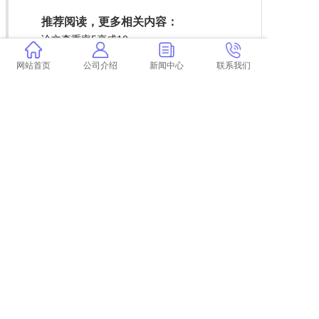
推荐阅读，更多相关内容：
论文查重率5变成10
哪个查重软件有本科论文库 论文查重软件哪个
网站首页
公司介绍
新闻中心
联系我们
好？
不忘初心牢记使命论文查重
学术查重把重复的删了就行了吗 学术查重是怎
么回事？
维普系统论文查重多少钱 维普查重论文多少
钱？
学术参考文献查重规则
材料专业论文查重免费网站
教育部本科学术查重
学术维普查重哪个严格 维普查重怎么查？
论文查重表格内容重复
二次查重后论文还能改吗
参考了硕士论文去哪查重
学术免费查重教程下载网址