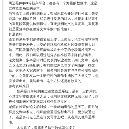
网还是paper等新兴平台，都会有一个海量的数据库、这是
支撑查重系统的基本。
当将论文上传到检测框后，数据库就会开始进行检索，先提
取其中的相似片段，然后进行反复的对比，根据对比结果中
的重复段落提供检测报告，直接指明论文的重复率（重复率
就是重复字数在整篇文章字数中的比值）。
扩展资料：
论文检测基本都是整篇文章上传，上传后，论文检测软件首
先进行部分划分，上交的最终稿件格式对抄袭率有很大影
响。不同段落的划分可能造成几十个字的小段落检测不出
来。因此，我们可以通过划分多的小段落来降低抄袭率。
论文检测，多半是针对已发表的毕业论文，期刊文章，还有
会议论文进行匹配的，有的数据库也包含了网络的一些文
章。这里给大家透露下，很多书籍是没有包含在检测数据库
中的。之前朋友从一本研究性的著作中摘抄了大量文字，也
没被查出来。就能看出，这个方法还是有效果的。
参考资料来源：
如果是想单纯的骗过论文查重系统，是有一定作用的。
不过文字转换成图片之后，你的论文格式也无法识别了，这
样检测出来的重复率是没有任意意义的。
老师在检查你论文的时候，一看就知道你的意图了。而且这
样提交到学术去，很可能查重报告都出不来，更别说通过
了。还是多花点心思在论文写作上吧，或者用其他降重手
段。
太天真了，换成图片后字数你怎么凑？