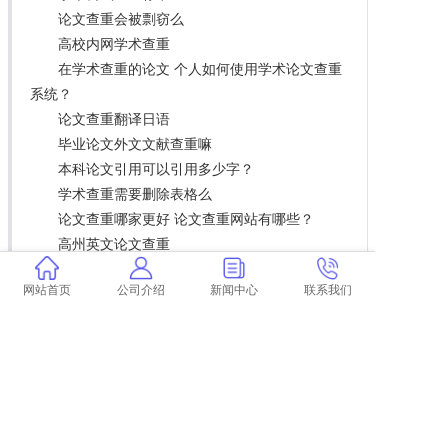
论文查重会被剽窃么
高校内网学术查重
在学术查重的论文 个人如何使用学术论文查重
系统？
论文查重翻译日语
毕业论文外文文献查重嘛
本科论文引用可以引用多少字？
学术查重需要删除表格么
论文查重哪家更好 论文查重网站有哪些？
高州英文论文查重
学术论文查重都查哪些部分
网站首页
公司介绍
新闻中心
联系我们
论文外审前需要查重吗 外审专家怎么看论文？
打印论文之前查重率
学术查重句子含义
国外论文查重学术么
本科论文图片表格查重吗