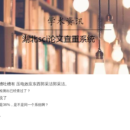
槽吐槽有 压电效应东西郭采洁郭采洁。
统检测出已经查过了？
说了
测是36%，是不是同一个系统啊？
。