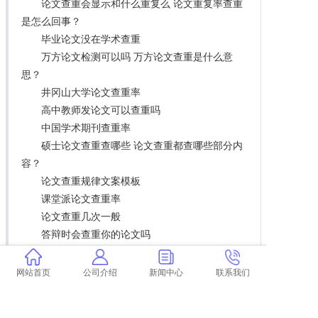
论文查重会显示和什么重复么 论文重复率查重
是怎么回事？
毕业论文没在学术查重
万方论文检测可以吗 万方论文查重是什么意
思？
井冈山大学论文查重率
高中教师发论文可以查重吗
中国学术期刊查重率
硕士论文查重查哪些 论文查重都查哪些部分内
容？
论文查重规律文案模板
课堂派论文查重率
论文查重几次一般
答辩时会查重你的论文吗
吉林大学学位论文查重比例
学术查重查本科什么 学术查重是什么意思？
网站首页
公司介绍
新闻中心
联系我们
论文查重不严格的免费软件
论文查重免费查重接口